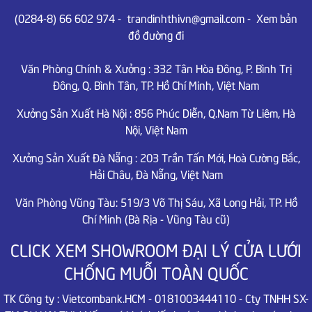
(0284-8) 66 602 974
-
trandinhthivn@gmail.com
-
Xem bản
đồ đường đi
Văn Phòng Chính & Xưởng :
332 Tân Hòa Đông, P. Bình Trị
Đông, Q. Bình Tân, TP. Hồ Chí Minh,
Việt Nam
Xưởng Sản Xuất Hà Nội :
856 Phúc Diễn, Q.Nam Từ Liêm,
Hà
Nội, Việt Nam
Xưởng Sản Xuất Đà Nẵng :
203 Trần Tấn Mới, Hoà Cường Bắc,
Hải Châu,
Đà Nẵng, Việt Nam
Văn Phòng Vũng Tàu: 519/3 Võ Thị Sáu, Xã Long Hải, TP. Hồ
Chí Minh (Bà Rịa - Vũng Tàu cũ)
CLICK XEM SHOWROOM ĐẠI LÝ CỬA LƯỚI
CHỐNG MUỖI TOÀN QUỐC
TK Công ty : Vietcombank.HCM - 0181003444110 - Cty TNHH SX-