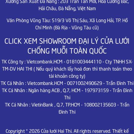
Xưởng Sản Xuất Đà Nẵng :
203 Trần Tấn Mới, Hoà Cường Bắc,
Hải Châu,
Đà Nẵng, Việt Nam
Văn Phòng Vũng Tàu: 519/3 Võ Thị Sáu, Xã Long Hải, TP. Hồ
Chí Minh (Bà Rịa - Vũng Tàu cũ)
CLICK XEM SHOWROOM ĐẠI LÝ CỬA LƯỚI
CHỐNG MUỖI TOÀN QUỐC
TK Công ty : Vietcombank.HCM - 0181003444110 - Cty TNHH SX-
TM-DV HAI THI ( Nếu quý khách lấy hoá đơn thì thanh toán theo
tài khoản công ty)
TK Cá Nhân : Vietcombank.HCM - 0071002490629 - Trần Đình Thi
TK Cá Nhân : Ngân hàng ACB , Q.7, HCM - 197973159 - Trần Đình
Thi
TK Cá Nhân : VietinBank , Q.7, TP.HCM - 108002135603 - Trần
Đình Thi
Copyright © 2026 Cửa lưới Hai Thi. All rights reserved.
Thiết kế