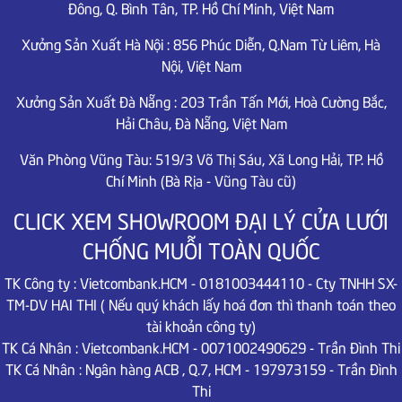
Đông, Q. Bình Tân, TP. Hồ Chí Minh,
Việt Nam
Xưởng Sản Xuất Hà Nội :
856 Phúc Diễn, Q.Nam Từ Liêm,
Hà
Nội, Việt Nam
Xưởng Sản Xuất Đà Nẵng :
203 Trần Tấn Mới, Hoà Cường Bắc,
Hải Châu,
Đà Nẵng, Việt Nam
Văn Phòng Vũng Tàu: 519/3 Võ Thị Sáu, Xã Long Hải, TP. Hồ
Chí Minh (Bà Rịa - Vũng Tàu cũ)
CLICK XEM SHOWROOM ĐẠI LÝ CỬA LƯỚI
CHỐNG MUỖI TOÀN QUỐC
TK Công ty : Vietcombank.HCM - 0181003444110 - Cty TNHH SX-
TM-DV HAI THI ( Nếu quý khách lấy hoá đơn thì thanh toán theo
tài khoản công ty)
TK Cá Nhân : Vietcombank.HCM - 0071002490629 - Trần Đình Thi
TK Cá Nhân : Ngân hàng ACB , Q.7, HCM - 197973159 - Trần Đình
Thi