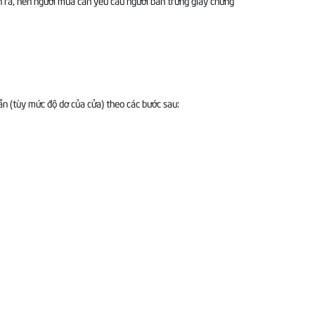
n ra, nên người mua cần yêu cầu người bán trưng giấy chứng
ần (tùy mức độ dơ của cửa) theo các bước sau: