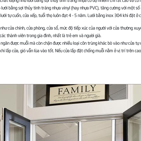
 lưới bằng sợi thủy tinh tráng nhựa vinyl (hay nhựa PVC), tăng cường với một số
lưới tự cuốn, cửa xếp, tuổi thọ luôn đạt 4 - 5 năm. Lưới bằng inox 304 khi đặt ở
à như cửa chính, cửa phòng, cửa sổ, mức độ tiếp xúc của người với cửa thường
c thành viên trong gia đình, nhất là trẻ em và người già.
ỉ ngăn được muỗi mà còn chặn được nhiều loại côn trùng khác bò vào như cửa tự 
hi lắp cửa, gió vẫn lùa vào tốt. Nếu cửa lắp đặt chống muỗi nằm ở vị trí trên cao 