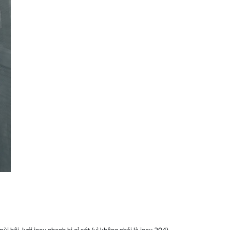
hôi, lưới inox nhanh bị gỉ sét (vì không phải là inox 304)