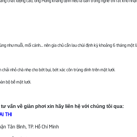
hàng chất lượng cao, ông Mừng khẳng định nếu là dân trong nghề thì rất khó nhậ
ùng như muỗi, mối cánh... nên gia chủ cần lau chùi định kỳ khoảng 6 tháng một l
hải nhỏ chà nhẹ cho bớt bụi, bớt xác côn trùng dính trên mặt lưới.
àn bộ bề mặt lưới.
 vấn về giàn phơi xin hãy liên hệ với chúng tôi qua:
I THI
n Tân Bình, TP. Hồ Chí Minh