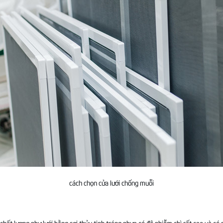
cách chọn cửa lưới chống muỗi
lượng như lưới bằng sợi thủy tinh tráng nhựa có độ nhiễm chì rất cao và có mùi 