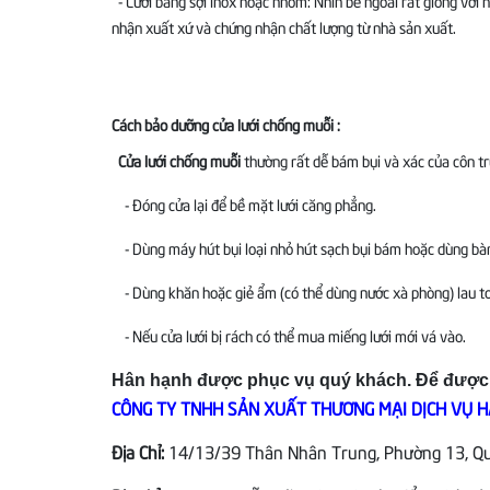
- Lưới bằng sợi inox hoặc nhôm: Nhìn bề ngoài rất giống với 
nhận xuất xứ và chứng nhận chất lượng từ nhà sản xuất.
Cách bảo dưỡng cửa lưới chống muỗi :
Cửa lưới chống muỗi
thường rất dễ bám bụi và xác của côn tr
- Đóng cửa lại để bề mặt lưới căng phẳng.
- Dùng máy hút bụi loại nhỏ hút sạch bụi bám hoặc dùng bàn c
- Dùng khăn hoặc giẻ ẩm (có thể dùng nước xà phòng) lau to
- Nếu cửa lưới bị rách có thể mua miếng lưới mới vá vào.
Hân hạnh được phục vụ quý khách. Để được tư
CÔNG TY TNHH SẢN XUẤT THƯƠNG MẠI DỊCH VỤ HA
Địa Chỉ:
14/13/39 Thân Nhân Trung, Phường 13, Quậ