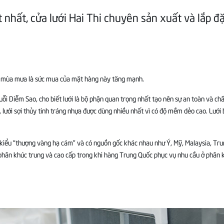
 nhất, cửa lưới Hai Thi chuyên sản xuất và lắp đ
n mùa mưa là sức mua của mặt hàng này tăng mạnh.
Diễm Sao, cho biết lưới là bộ phận quan trọng nhất tạo nên sự an toàn và chất
, lưới sợi thủy tinh tráng nhựa được dùng nhiều nhất vì có độ mềm dẻo cao. Lưới 
 kiểu “thượng vàng hạ cám” và có nguồn gốc khác nhau như Ý, Mỹ, Malaysia, Tru
 phân khúc trung và cao cấp trong khi hàng Trung Quốc phục vụ nhu cầu ở phân 