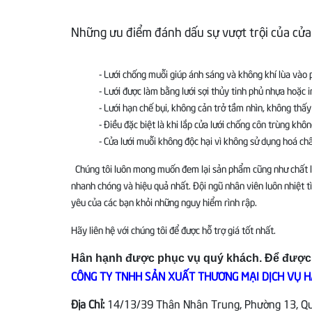
Những ưu điểm đánh dấu sự vượt trội của cửa l
- Lưới chống muỗi giúp ánh sáng và không khí lùa vào
- Lưới được làm bằng lưới sợi thủy tinh phủ nhựa hoặc 
- Lưới hạn chế bụi, không cản trở tầm nhìn, không thấ
- Điều đặc biệt là khi lắp cửa lưới chống côn trùng kh
- Cửa lưới muỗi không độc hại vì không sử dụng hoá chấ
Chúng tôi luôn mong muốn đem lại sản phẩm cũng như chất lượ
nhanh chóng và hiệu quả nhất. Đội ngũ nhân viên luôn nhiệt t
yêu của các bạn khỏi những nguy hiểm rình rập.
Hãy liên hệ với chúng tôi để được hỗ trợ giá tốt nhất.
Hân hạnh được phục vụ quý khách. Để được tư
CÔNG TY TNHH SẢN XUẤT THƯƠNG MẠI DỊCH VỤ HA
Địa Chỉ:
14/13/39 Thân Nhân Trung, Phường 13, Quậ