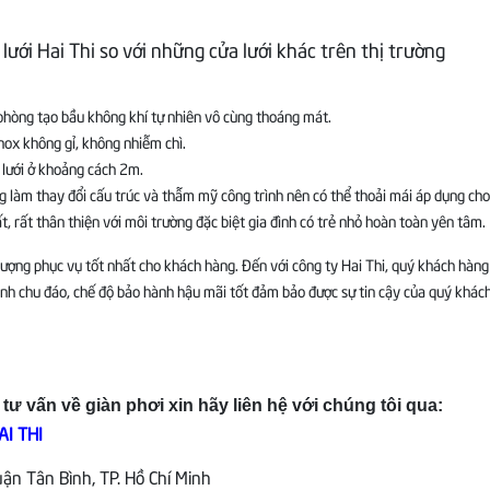
ưới Hai Thi so với những cửa lưới khác trên thị trường
 phòng tạo bầu không khí tự nhiên vô cùng thoáng mát.
inox không gỉ, không nhiễm chì.
y lưới ở khoảng cách 2m.
ông làm thay đổi cấu trúc và thẫm mỹ công trình nên có thể thoải mái áp dụng cho
t, rất thân thiện với môi trường đặc biệt gia đình có trẻ nhỏ hoàn toàn yên tâm.
ng phục vụ tốt nhất cho khách hàng. Đến với công ty Hai Thi, quý khách hàng 
ình chu đáo, chế độ bảo hành hậu mãi tốt đảm bảo được sự tin cậy của quý khách 
 vấn về giàn phơi xin hãy liên hệ với chúng tôi qua:
I THI
n Tân Bình, TP. Hồ Chí Minh